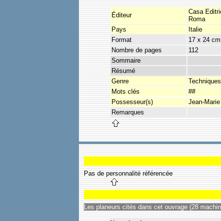
Casa Editri
Éditeur
Roma
Pays
Italie
Format
17 x 24 cm
Nombre de pages
112
Sommaire
Résumé
Genre
Techniques 
Mots clés
##
Possesseur(s)
Jean-Marie
Remarques
Pas de personnalité référencée
Les planeurs cités dans cet ouvrage (28 machine