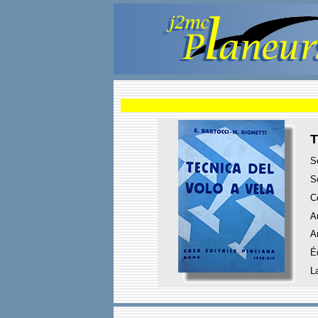
T
S
S
C
A
A
É
L