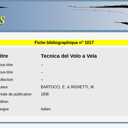
Fiche bibliographique n° 1017
itre
Tecnica del Volo a Vela
ous-titre
--
ous-titre
--
ollection
--
uteur
BARTOCCI, E. & RIGHETTI, M.
nnée de publication
1936
dition
angue
italien