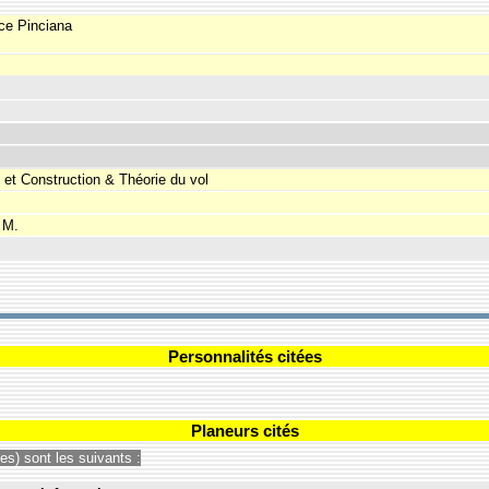
ce Pinciana
et Construction & Théorie du vol
 M.
Personnalités citées
Planeurs cités
s) sont les suivants :