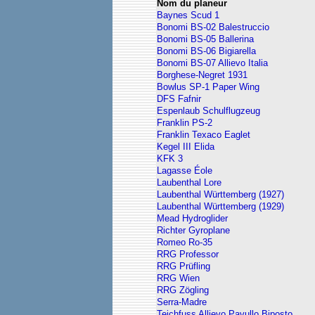
Nom du planeur
Baynes Scud 1
Bonomi BS-02 Balestruccio
Bonomi BS-05 Ballerina
Bonomi BS-06 Bigiarella
Bonomi BS-07 Allievo Italia
Borghese-Negret 1931
Bowlus SP-1 Paper Wing
DFS Fafnir
Espenlaub Schulflugzeug
Franklin PS-2
Franklin Texaco Eaglet
Kegel III Elida
KFK 3
Lagasse Éole
Laubenthal Lore
Laubenthal Württemberg (1927)
Laubenthal Württemberg (1929)
Mead Hydroglider
Richter Gyroplane
Romeo Ro-35
RRG Professor
RRG Prüfling
RRG Wien
RRG Zögling
Serra-Madre
Teichfuss Allievo Pavullo Biposto