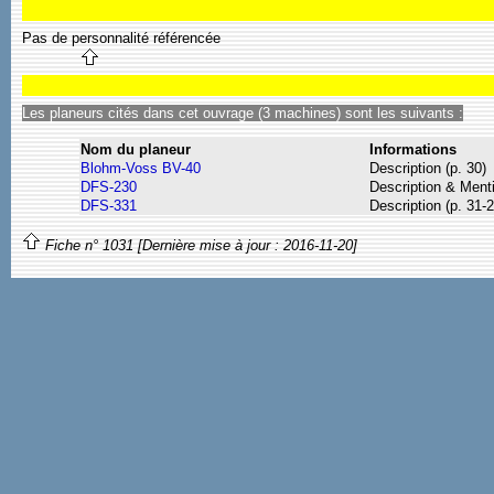
Pas de personnalité référencée
Les planeurs cités dans cet ouvrage (3 machines) sont les suivants :
Nom du planeur
Informations
Blohm-Voss BV-40
Description (p. 30)
DFS-230
Description & Menti
DFS-331
Description (p. 31-2
Fiche n° 1031 [Dernière mise à jour : 2016-11-20]