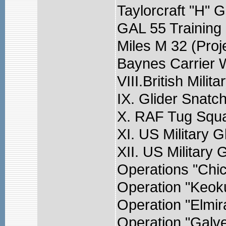
Taylorcraft "H" G
GAL 55 Training 
Miles M 32 (Proj
Baynes Carrier 
VIII.British Milit
IX. Glider Snatc
X. RAF Tug Squ
XI. US Military G
XII. US Military
Operations "Chic
Operation "Keok
Operation "Elmir
Operation "Galv