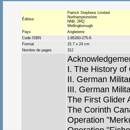
Patrick Stephens Limited
Northamptonshire
Éditeur
NN8, 2RQ
Wellingborough
Pays
Angleterre
Code ISBN
1-85260-275-9
Format
15.7 x 24 cm
Nombre de pages
312
Acknowledgeme
I. The History of
II. German Milit
III. German Milit
The First Glider
The Corinth Cana
Operation "Merk
Operation "Eiche