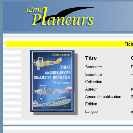
Fich
Titre
Sous-titre
D
Sous-titre
-
Collection
-
Auteur
K
Année de publication
2
Édition
Langue
r