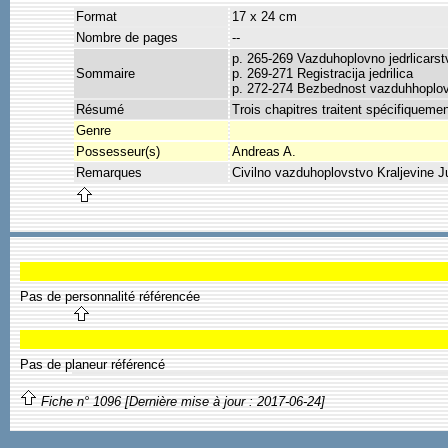
Format
17 x 24 cm
Nombre de pages
--
p. 265-269 Vazduhoplovno jedrlicarst
Sommaire
p. 269-271 Registracija jedrilica
p. 272-274 Bezbednost vazduhhoplovn
Résumé
Trois chapitres traitent spécifiquemen
Genre
Possesseur(s)
Andreas A.
Remarques
Civilno vazduhoplovstvo Kraljevine J
Pas de personnalité référencée
Pas de planeur référencé
Fiche n° 1096 [Dernière mise à jour : 2017-06-24]