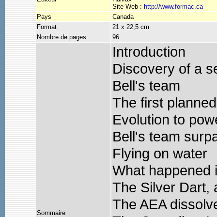
Site Web :
http://www.formac.ca
Pays
Canada
Format
21 x 22,5 cm
Nombre de pages
96
Introduction
Discovery of a se
Bell's team
The first planned 
Evolution to powe
Bell's team surp
Flying on water
What happened 
The Silver Dart, 
The AEA dissolv
Sommaire