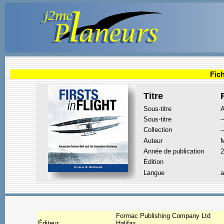
Fich
Titre
Sous-titre
A
Sous-titre
-
Collection
-
Auteur
Année de publication
2
Édition
Langue
a
Formac Publishing Company Ltd
Éditeur
Halifax