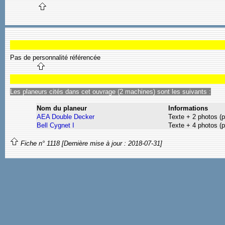
Pas de personnalité référencée
Les planeurs cités dans cet ouvrage (2 machines) sont les suivants :
Nom du planeur
Informations
AEA Double Decker
Texte + 2 photos (p
Bell Cygnet I
Texte + 4 photos (p
Fiche n° 1118 [Dernière mise à jour : 2018-07-31]