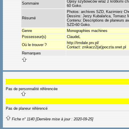
Opisy szybowców wraz z krótkimi ch
Sommaire
60 Goko.
Photos: archives SZD, Kazimierz Ch
Dessins: Jerzy Kubalańca, Tomasz 
Résumé
Contenu: Descriptions de planeurs av
SZD-60 Goko.
Genre
Monographies machines
Possesseur(s)
ClaudeL
http://tmdale.prv.pl/
Où le trouver ?
Contact: znikacz2(at)poczta.onet.pl
Remarques
Pas de personnalité référencée
Pas de planeur référencé
Fiche n° 1140 [Dernière mise à jour : 2020-09-25]