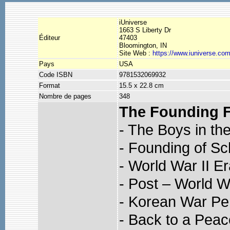
iUniverse
1663 S Liberty Dr
Éditeur
47403
Bloomington, IN
Site Web :
https://www.iuniverse.com
Pays
USA
Code ISBN
9781532069932
Format
15.5 x 22.8 cm
Nombre de pages
348
The Founding F
- The Boys in t
- Founding of Sc
- World War II E
- Post – World W
- Korean War Pe
- Back to a Pea