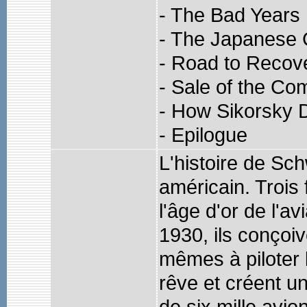
- The Bad Years
- The Japanese 
- Road to Recov
- Sale of the C
- How Sikorsky 
- Epilogue
L'histoire de Schw
américain. Trois
l'âge d'or de l'av
1930, ils conçoi
mêmes à piloter l
rêve et créent un
de six mille avio