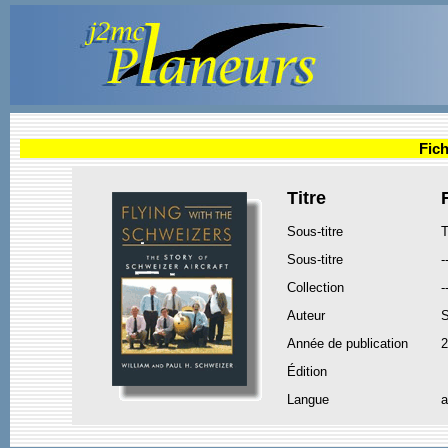
Fich
Titre
Sous-titre
T
Sous-titre
-
Collection
-
Auteur
Année de publication
2
Édition
Langue
a