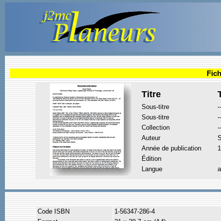
Fich
Titre
Sous-titre
-
Sous-titre
-
Collection
-
Auteur
S
Année de publication
1
Édition
Langue
a
Code ISBN
1-56347-286-4