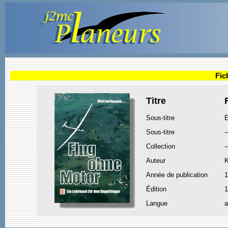
Fic
Titre
Sous-titre
E
Sous-titre
-
Collection
-
Auteur
K
Année de publication
1
Édition
1
Langue
a