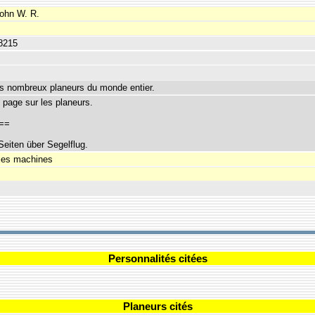
ohn W. R.
8215
ès nombreux planeurs du monde entier.
 page sur les planeurs.
==
Seiten über Segelflug.
ies machines
Personnalités citées
Planeurs cités