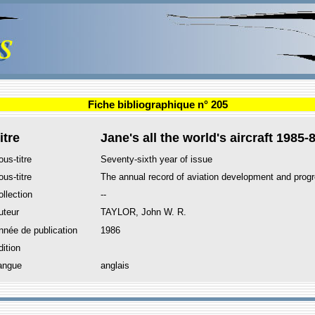
Fiche bibliographique n° 205
itre
Jane's all the world's aircraft 1985-
ous-titre
Seventy-sixth year of issue
ous-titre
The annual record of aviation development and prog
ollection
--
uteur
TAYLOR, John W. R.
nnée de publication
1986
dition
angue
anglais