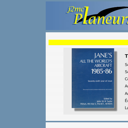
T
S
S
C
A
A
É
L