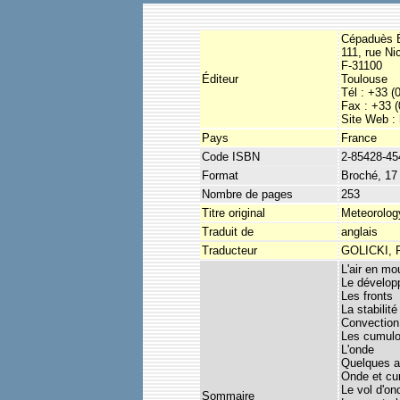
Cépaduès É
111, rue Ni
F-31100
Éditeur
Toulouse
Tél : +33 (
Fax : +33 (
Site Web :
Pays
France
Code ISBN
2-85428-45
Format
Broché, 17
Nombre de pages
253
Titre original
Meteorology
Traduit de
anglais
Traducteur
GOLICKI, P.
L'air en m
Le dévelop
Les fronts
La stabilit
Convection
Les cumulo
L'onde
Quelques a
Onde et cu
Le vol d'on
Sommaire