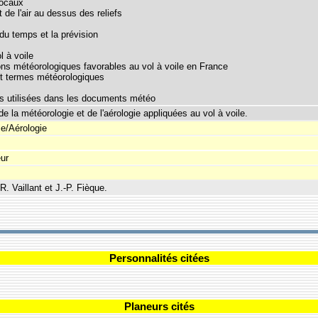
locaux
de l'air au dessus des reliefs
du temps et la prévision
 à voile
ons météorologiques favorables au vol à voile en France
et termes météorologiques
ns utilisées dans les documents météo
e la météorologie et de l'aérologie appliquées au vol à voile.
e/Aérologie
eur
R. Vaillant et J.-P. Fièque.
Personnalités citées
Planeurs cités