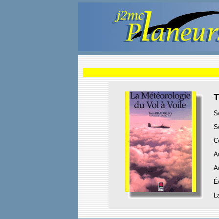
T
S
S
C
A
A
É
L