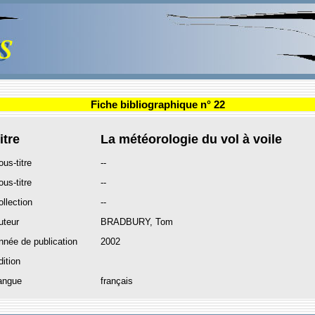
Fiche bibliographique n° 22
itre
La météorologie du vol à voile
ous-titre
--
ous-titre
--
ollection
--
uteur
BRADBURY, Tom
nnée de publication
2002
dition
angue
français