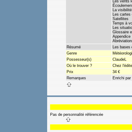
Les vents 
Écoulement 
La visibilité
Les cartes 
Satellites
Temps à vol
Les situati
Glossaire 
Appendice
Abréviatio
Résumé
Les bases d
Genre
Météorologi
Possesseur(s)
ClaudeL
Où le trouver ?
Chez l'édit
Prix
34 €
Remarques
Enrichi par 
Pas de personnalité référencée