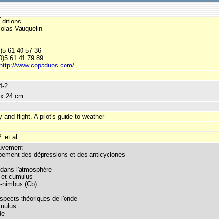
ditions
colas Vauquelin
0)5 61 40 57 36
0)5 61 41 79 89
http://www.cepadues.com/
4-2
 x 24 cm
 and flight. A pilot's guide to weather
 et al.
ouvement
pement des dépressions et des anticyclones
é dans l'atmosphère
 et cumulus
-nimbus (Cb)
spects théoriques de l'onde
mulus
de