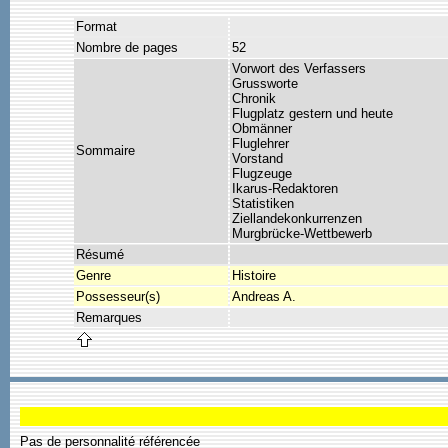
Format
Nombre de pages
52
Vorwort des Verfassers
Grussworte
Chronik
Flugplatz gestern und heute
Obmänner
Fluglehrer
Sommaire
Vorstand
Flugzeuge
Ikarus-Redaktoren
Statistiken
Ziellandekonkurrenzen
Murgbrücke-Wettbewerb
Résumé
Genre
Histoire
Possesseur(s)
Andreas A.
Remarques
Pas de personnalité référencée