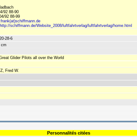
ladbach
04/92 88-90
04/92 88-99
.frank(at)schiffmann.de
http://schiffmann.de/Website_2008/luftfahrtverlag/luftfahrtverlag/home.html
20-28-6
5 cm
Great Glider Pilots all over the World
, Fred W.
Personnalités citées