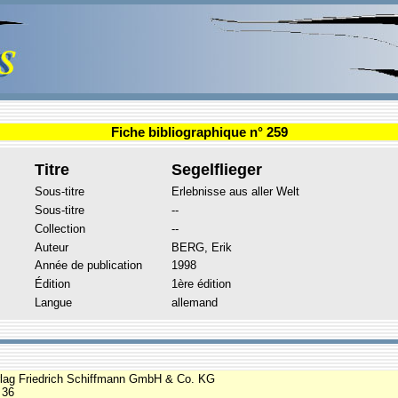
Fiche bibliographique n° 259
Titre
Segelflieger
Sous-titre
Erlebnisse aus aller Welt
Sous-titre
--
Collection
--
Auteur
BERG, Erik
Année de publication
1998
Édition
1ère édition
Langue
allemand
erlag Friedrich Schiffmann GmbH & Co. KG
 36