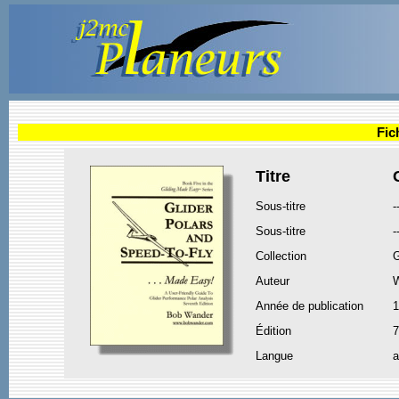
Fic
Titre
Sous-titre
-
Sous-titre
-
Collection
G
Auteur
Année de publication
1
Édition
7
Langue
a