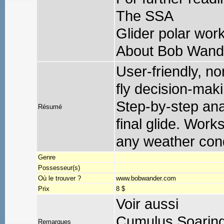
The SSA
Glider polar wor
About Bob Wand
User-friendly, no
fly decision-maki
Step-by-step anal
Résumé
final glide. Work
any weather cond
Genre
Possesseur(s)
Où le trouver ?
www.bobwander.com
Prix
8 $
Voir aussi
Cumulus Soaring
Remarques