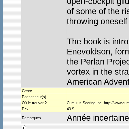
open-cockpit glid
of some of the r
throwing oneself
The book is intr
Enevoldson, form
the Perlan Projec
vortex in the str
American Advent
Genre
Possesseur(s)
Où le trouver ?
Cumulus Soaring Inc. http://www.c
Prix
43 $
Année incertaine
Remarques