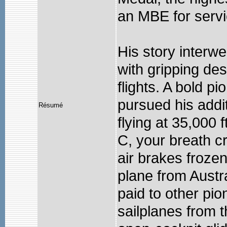
an MBE for servi
His story interw
with gripping des
flights. A bold p
pursued his addi
Résumé
flying at 35,000 f
C, your breath c
air brakes frozen
plane from Austra
paid to other pio
sailplanes from t