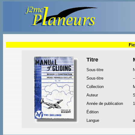
Fic
Titre
Sous-titre
N
Sous-titre
-
Collection
M
Auteur
S
Année de publication
1
Édition
Langue
a