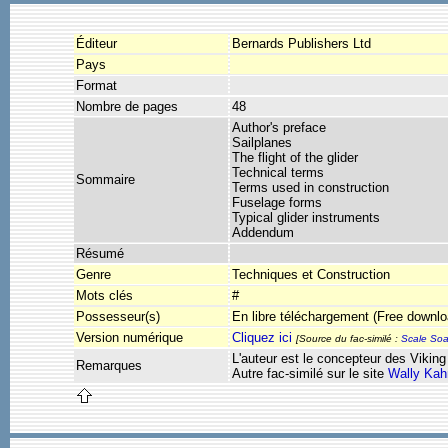
Éditeur
Bernards Publishers Ltd
Pays
Format
Nombre de pages
48
Author's preface
Sailplanes
The flight of the glider
Technical terms
Sommaire
Terms used in construction
Fuselage forms
Typical glider instruments
Addendum
Résumé
Genre
Techniques et Construction
Mots clés
#
Possesseur(s)
En libre téléchargement (Free downlo
Version numérique
Cliquez ici
[Source du fac-similé :
Scale Soa
L'auteur est le concepteur des Viking I
Remarques
Autre fac-similé sur le site
Wally Kah