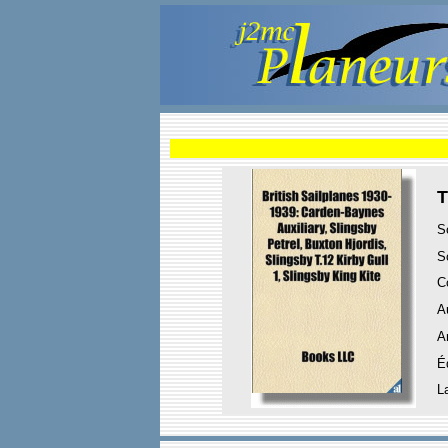
T
S
S
C
A
A
É
L