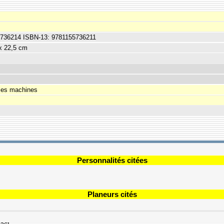
5736214 ISBN-13: 9781155736211
x 22,5 cm
ies machines
Personnalités citées
Planeurs cités