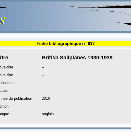
Fiche bibliographique n° 617
itre
British Sailplanes 1930-1939
ous-titre
--
ous-titre
--
ollection
--
uteur
nnée de publication
2010
dition
angue
anglais