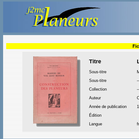
Fic
Titre
Sous-titre
M
Sous-titre
-
Collection
-
Auteur
Année de publication
1
Édition
Langue
f