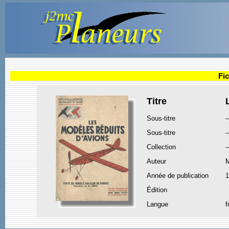
Fic
Titre
Sous-titre
-
Sous-titre
-
Collection
-
Auteur
M
Année de publication
1
Édition
Langue
f