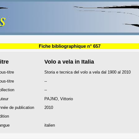
Fiche bibliographique n° 657
itre
Volo a vela in Italia
ous-titre
Storia e tecnica del volo a vela dal 1900 al 2010
ous-titre
--
ollection
--
uteur
PAJNO, Vittorio
nnée de publication
2010
dition
angue
italien