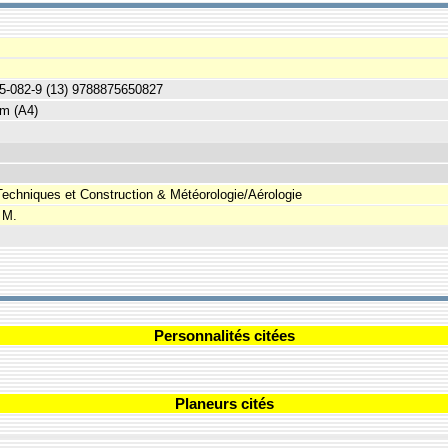
65-082-9 (13) 9788875650827
cm (A4)
Techniques et Construction & Météorologie/Aérologie
 M.
Personnalités citées
Planeurs cités