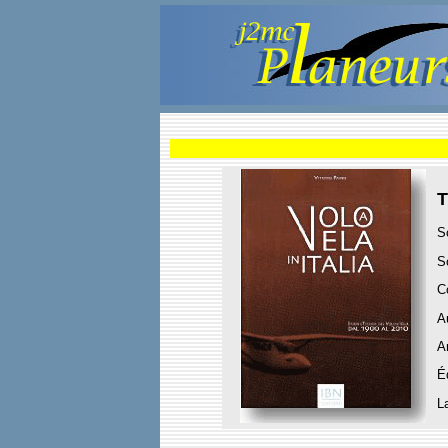
T
S
S
C
A
A
É
L