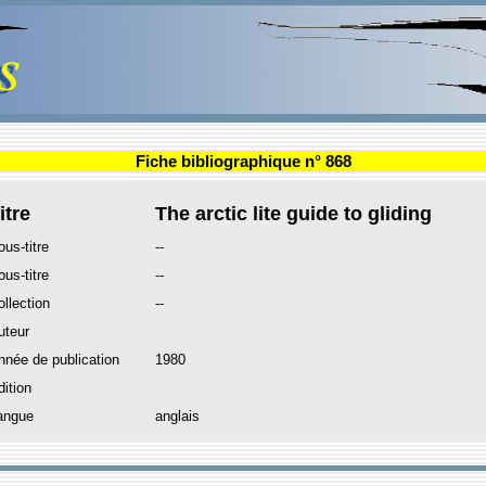
Fiche bibliographique n° 868
itre
The arctic lite guide to gliding
ous-titre
--
ous-titre
--
ollection
--
uteur
nnée de publication
1980
dition
angue
anglais