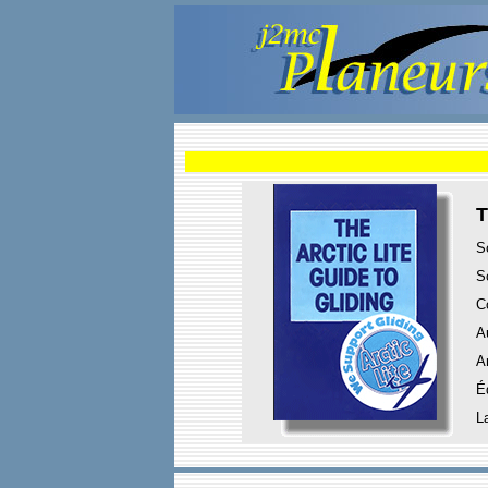
T
S
S
C
A
A
É
L