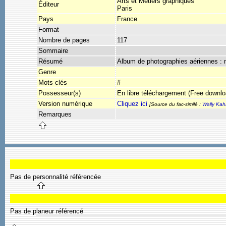
Arts et Métiers graphiques
Éditeur
Paris
Pays
France
Format
Nombre de pages
117
Sommaire
Résumé
Album de photographies aériennes : n
Genre
Mots clés
#
Possesseur(s)
En libre téléchargement (Free downlo
Version numérique
Cliquez ici
[Source du fac-similé :
Wally Kah
Remarques
Pas de personnalité référencée
Pas de planeur référencé