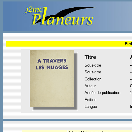
Fic
Titre
Sous-titre
-
Sous-titre
-
Collection
-
Auteur
C
Année de publication
1
Édition
Langue
f