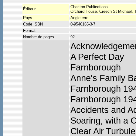
Charlton Publications
Éditeur
Orchard House, Creech St Michael, 
Pays
Angleterre
Code ISBN
0-9546165-3-7
Format
Nombre de pages
92
Acknowledgeme
A Perfect Day
Farnborough
Anne's Family B
Farnborough 194
Farnborough 194
Accidents and Ac
Soaring, with a C
Clear Air Turbul