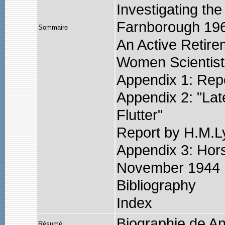
Investigating th
Farnborough 196
Sommaire
An Active Retire
Women Scientists
Appendix 1: Rep
Appendix 2: "Lat
Flutter"
Report by H.M.L
Appendix 3: Hors
November 1944
Bibliography
Index
Biographie de 
Résumé