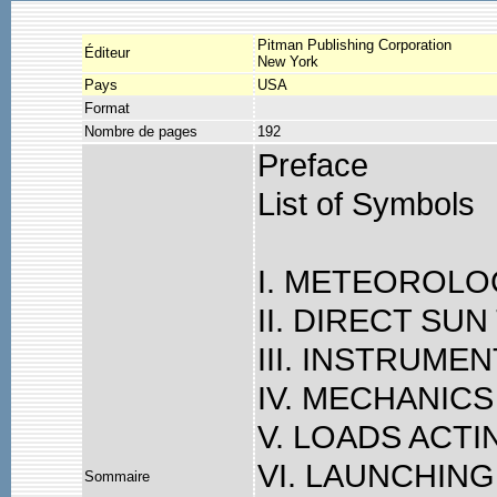
Pitman Publishing Corporation
Éditeur
New York
Pays
USA
Format
Nombre de pages
192
Preface
List of Symbols
I. METEOROLO
II. DIRECT S
III. INSTRUME
IV. MECHANIC
V. LOADS ACTI
VI. LAUNCHIN
Sommaire