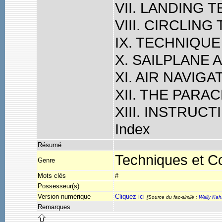
VII. LANDING 
VIII. CIRCLIN
IX. TECHNIQU
X. SAILPLANE 
XI. AIR NAVIGA
XII. THE PARA
XIII. INSTRUCT
Index
Résumé
Techniques et Co
Genre
Mots clés
#
Possesseur(s)
Version numérique
Cliquez ici
[Source du fac-similé :
Wally Kah
Remarques