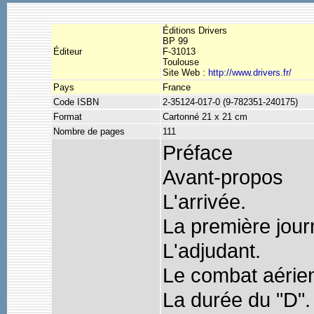
Éditions Drivers
BP 99
Éditeur
F-31013
Toulouse
Site Web :
http://www.drivers.fr/
Pays
France
Code ISBN
2-35124-017-0 (9-782351-240175)
Format
Cartonné 21 x 21 cm
Nombre de pages
111
Préface
Avant-propos
L'arrivée.
La première jour
L'adjudant.
Le combat aérie
La durée du "D".