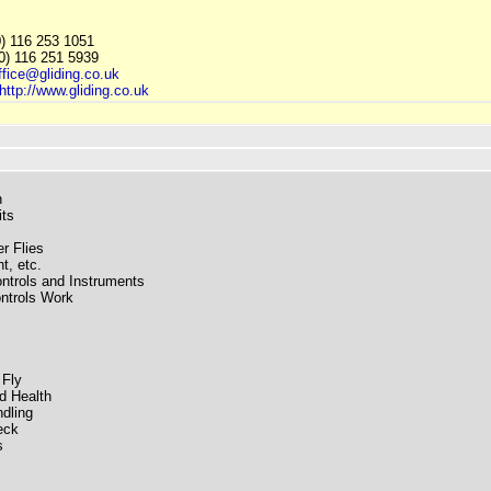
0) 116 253 1051
0) 116 251 5939
ffice@gliding.co.uk
http://www.gliding.co.uk
n
its
r Flies
t, etc.
ntrols and Instruments
ntrols Work
 Fly
d Health
dling
eck
s