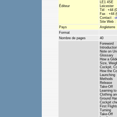
LE1 4SE
Éditeur
Leicester
Tél : +44 (
Fax : +44 (
Contact :
o
Site Web :
Pays
Angleterre
Format
Nombre de pages
40
Foreword
Introductio
Note on Un
Glossary
How a Glide
Size, Weigh
Cockpit, Co
How the Co
Launching
Methods
Release
Take-Off
Learning to
Clothing an
Ground Han
Cockpit ch
First Flight
Turning
Take-Off