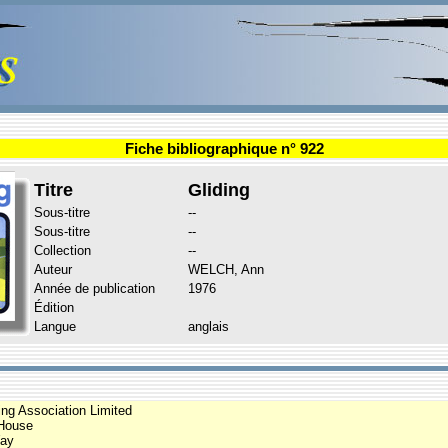
Fiche bibliographique n° 922
Titre
Gliding
Sous-titre
--
Sous-titre
--
Collection
--
Auteur
WELCH, Ann
Année de publication
1976
Édition
Langue
anglais
ding Association Limited
House
ay