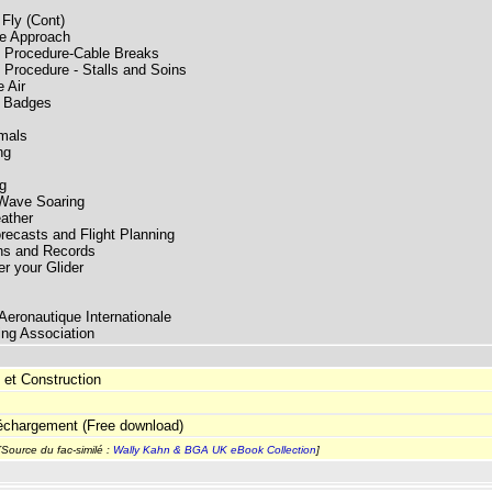
 Fly (Cont)
he Approach
Procedure-Cable Breaks
Procedure - Stalls and Soins
e Air
y Badges
mals
ng
g
Wave Soaring
ather
recasts and Flight Planning
ns and Records
er your Glider
Aeronautique Internationale
ding Association
 et Construction
léchargement (Free download)
[Source du fac-similé :
Wally Kahn & BGA UK eBook Collection
]