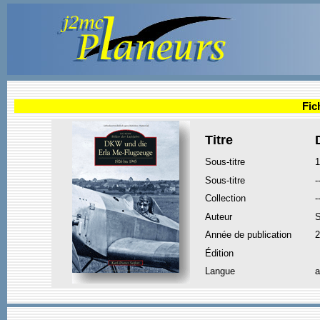
Fic
Titre
Sous-titre
1
Sous-titre
-
Collection
-
Auteur
S
Année de publication
2
Édition
Langue
a