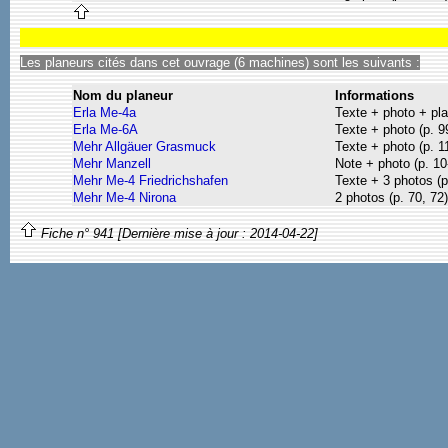
Les planeurs cités dans cet ouvrage (6 machines) sont les suivants :
Nom du planeur
Informations
Erla Me-4a
Texte + photo + pla
Erla Me-6A
Texte + photo (p. 9
Mehr Allgäuer Grasmuck
Texte + photo (p. 1
Mehr Manzell
Note + photo (p. 10
Mehr Me-4 Friedrichshafen
Texte + 3 photos (p
Mehr Me-4 Nirona
2 photos (p. 70, 72)
Fiche n° 941 [Dernière mise à jour : 2014-04-22]