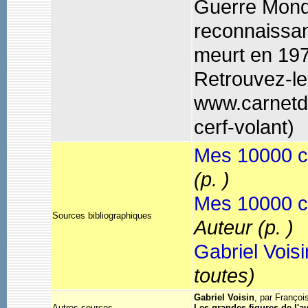
Guerre Mondi
reconnaissan
meurt en 19
Retrouvez-les
www.carnetde
cerf-volant)
Mes 10000 ce
(p. )
Mes 10000 ce
Sources bibliographiques
Auteur
(p. )
Gabriel Voisi
toutes)
Gabriel Voisin
, par Françoi
Autres sources
Les grandes figures de l'av