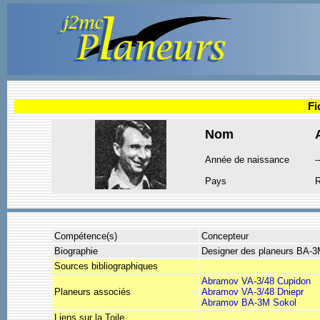
Fi
Nom
Année de naissance
-
Pays
R
Compétence(s)
Concepteur
Biographie
Designer des planeurs BA-3
Sources bibliographiques
Abramov VA-3/48 Cupidon
Planeurs associés
Abramov VA-3/48 Dniepr
Abramov BA-3M Sokol
Liens sur la Toile