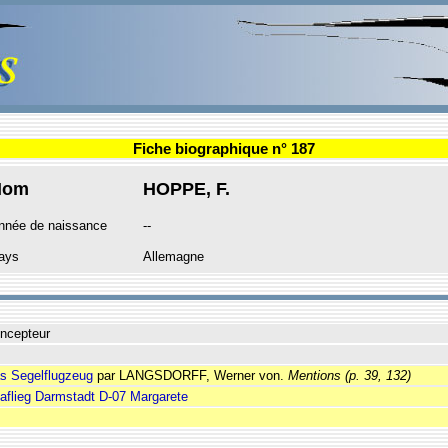
Fiche biographique n° 187
Nom
HOPPE, F.
nnée de naissance
--
ays
Allemagne
ncepteur
s Segelflugzeug
par LANGSDORFF, Werner von.
Mentions
(p. 39, 132)
aflieg Darmstadt D-07 Margarete