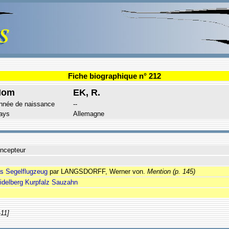
Fiche biographique n° 212
Nom
EK, R.
nnée de naissance
--
ays
Allemagne
ncepteur
s Segelflugzeug
par LANGSDORFF, Werner von.
Mention
(p. 145)
idelberg Kurpfalz Sauzahn
-11]