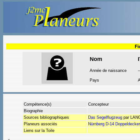
Fi
Nom
Année de naissance
-
Pays
A
Compétence(s)
Concepteur
Biographie
Sources bibliographiques
Das Segelflugzeug
par LAN
Planeurs associés
Nürnberg D-14 Doppeldecker
Liens sur la Toile