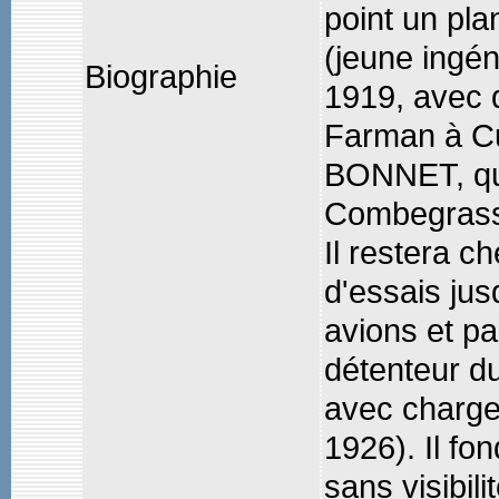
point un pl
(jeune ingén
Biographie
1919, avec qu
Farman à Cu
BONNET, qu'
Combegrass
Il restera c
d'essais jus
avions et par
détenteur du
avec charge
1926). Il fo
sans visibili