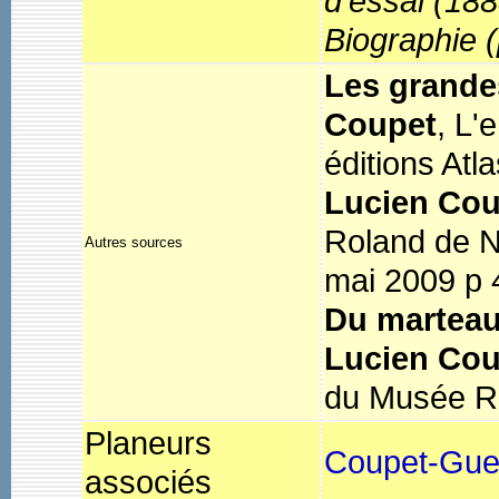
d’essai (18
Biographie
(
Les grandes
Coupet
, L'
éditions Atl
Lucien Coup
Roland de N
Autres sources
mai 2009 p 
Du marteau 
Lucien Cou
du Musée Ré
Planeurs
Coupet-Gue
associés