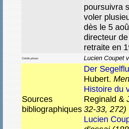
poursuivra s
voler plusie
dès le 5 aoû
directeur de
retraite en 1
Lucien Coupet ve
Crédit photo
Der Segelfl
Hubert.
Men
Histoire du 
Sources
Reginald &
bibliographiques
32-33, 272)
Lucien Cou