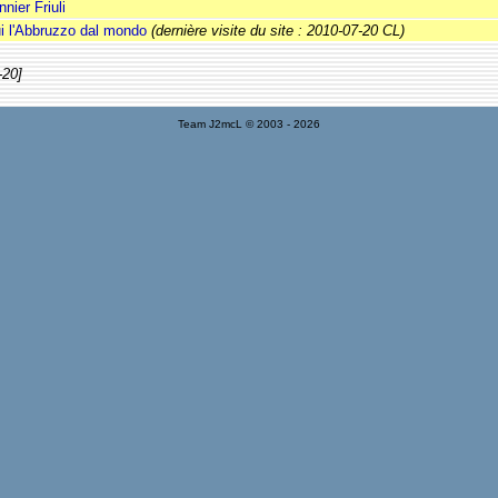
nnier Friuli
i l'Abbruzzo dal mondo
(dernière visite du site : 2010-07-20 CL)
-20]
Team J2mcL © 2003 -
2026