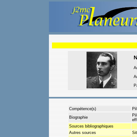
A
A
P
Compétence(s)
Pi
Pi
Biographie
ef
Sources bibliographiques
Autres sources
Si