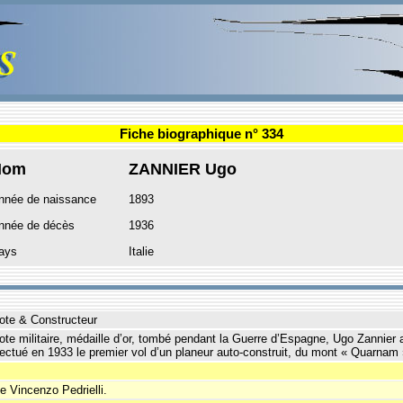
Fiche biographique n° 334
Nom
ZANNIER Ugo
nnée de naissance
1893
nnée de décès
1936
ays
Italie
lote & Constructeur
lote militaire, médaille d’or, tombé pendant la Guerre d’Espagne, Ugo Zannier 
fectué en 1933 le premier vol d’un planeur auto-construit, du mont « Quarnam » p
te Vincenzo Pedrielli.