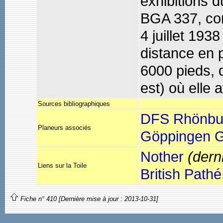
exhibitions 
BGA 337, con
4 juillet 193
distance en 
6000 pieds, 
est) où elle a
Sources bibliographiques
DFS Rhönbu
Planeurs associés
Göppingen G
Nother
(dern
Liens sur la Toile
British Pathé
Fiche n° 410 [Dernière mise à jour : 2013-10-31]