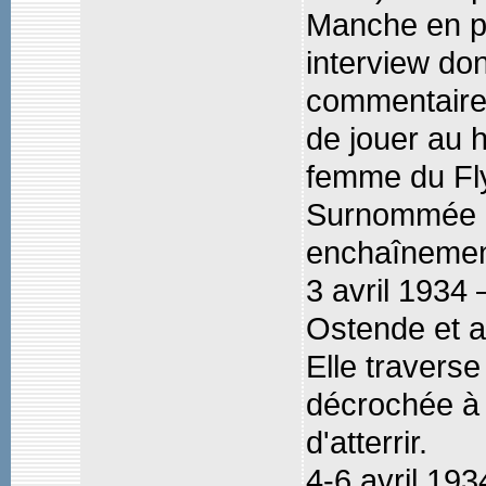
Manche en pl
interview don
commentaire 
de jouer au h
femme du Fl
Surnommée "T
enchaînemen
3 avril 1934
Ostende et a
Elle traverse
décrochée à 
d'atterrir.
4-6 avril 19