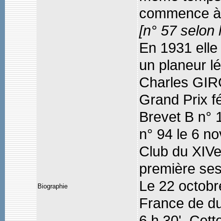
commence à v
[n° 57 selon 
En 1931 elle
un planeur lé
Charles GIRO
Grand Prix f
Brevet B n° 
n° 94 le 6 n
Club du XIVe
première ses
Le 22 octobr
Biographie
France de du
6 h 30'. Cet