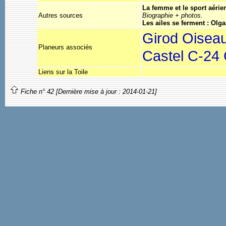
La femme et le sport aérie
Autres sources
Biographie + photos.
Les ailes se ferment : Olga
Girod Oisea
Planeurs associés
Castel C-24
Liens sur la Toile
Fiche n° 42 [Dernière mise à jour : 2014-01-21]