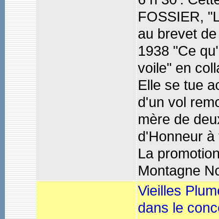
FOSSIER, "Le
au brevet de
1938 "Ce qu'i
voile" en col
Elle se tue 
d'un vol rem
mère de deux
d'Honneur à 
La promotion
Montagne No
Vieilles Plum
dans le conc