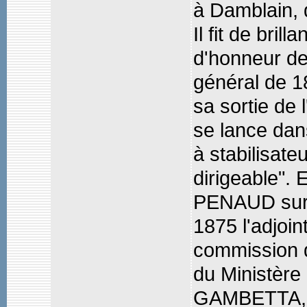
à Damblain, 
Il fit de bri
d'honneur d
général de 18
sa sortie de 
se lance dan
à stabilisate
dirigeable". 
PENAUD sur l
1875 l'adjo
commission 
du Ministère
GAMBETTA, il