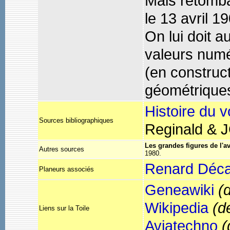
Mais retomban
le 13 avril 1
On lui doit 
valeurs numé
(en construct
géométrique
Histoire du v
Sources bibliographiques
Reginald &
Les grandes figures de l'a
Autres sources
1980.
Renard Déca
Planeurs associés
Geneawiki
(
Wikipedia
(d
Liens sur la Toile
Aviatechno
(