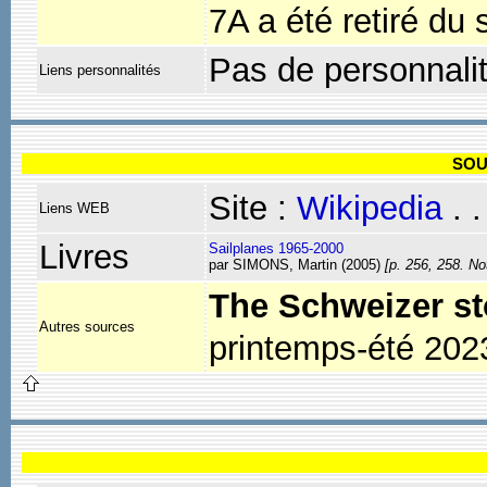
7A a été retiré du
Pas de personnali
Liens personnalités
SOU
Site :
Wikipedia
. 
Liens WEB
Livres
Sailplanes 1965-2000
par SIMONS, Martin (2005)
[p. 256, 258. No
The Schweizer st
Autres sources
printemps-été 202