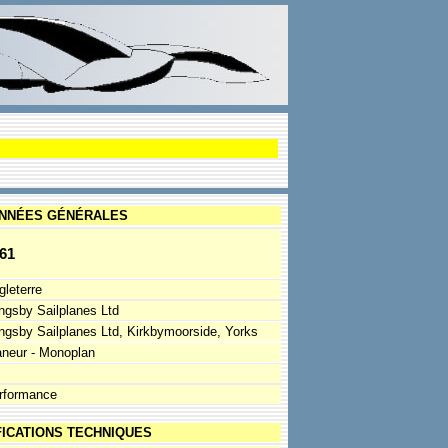
NNÉES GÉNÉRALES
61
gleterre
ingsby Sailplanes Ltd
ingsby Sailplanes Ltd, Kirkbymoorside, Yorks
aneur - Monoplan
rformance
FICATIONS TECHNIQUES