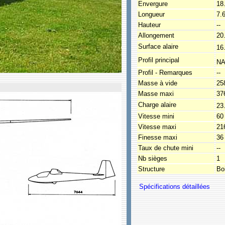
Envergure
18
Longueur
7.
Hauteur
--
Allongement
20
Surface alaire
16
Profil principal
NA
Profil - Remarques
--
Masse à vide
25
Masse maxi
37
Charge alaire
23
Vitesse mini
60
Vitesse maxi
21
Finesse maxi
36
Taux de chute mini
--
Nb sièges
1
Structure
Bo