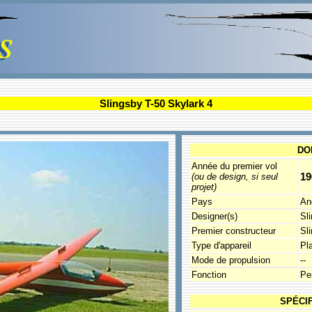
Slingsby T-50 Skylark 4
DO
Année du premier vol
19
(ou de design, si seul
projet)
Pays
An
Designer(s)
Sl
Premier constructeur
Sl
Type d'appareil
Pl
Mode de propulsion
--
Fonction
Pe
SPÉCI