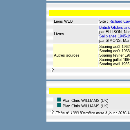
Liens WEB
Site :
Richard Ca
British Gliders an
par ELLISON, No
Livres
Sailplanes 1945-1
par SIMONS, Mart
Soaring août 1962
Soaring août 1963
Autres sources
Soaring février 19
Soaring juillet 19
Soaring avril 1965
Plan Chris WILLIAMS (UK)
Plan Chris WILLIAMS (UK)
Fiche n° 1383 [Dernière mise à jour : 2010-1