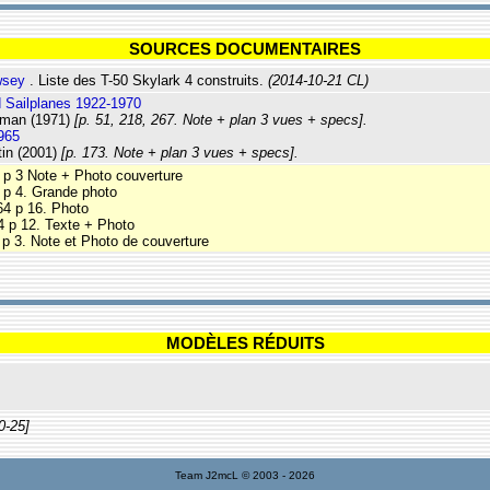
SOURCES DOCUMENTAIRES
wsey
. Liste des T-50 Skylark 4 construits.
(2014-10-21 CL)
d Sailplanes 1922-1970
rman (1971)
[p. 51, 218, 267. Note + plan 3 vues + specs].
965
in (2001)
[p. 173. Note + plan 3 vues + specs].
 p 3 Note + Photo couverture
 p 4. Grande photo
64 p 16. Photo
64 p 12. Texte + Photo
 p 3. Note et Photo de couverture
MODÈLES RÉDUITS
0-25]
Team J2mcL © 2003 -
2026