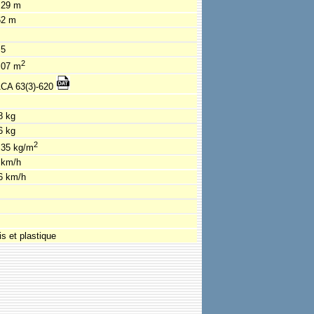
.29 m
62 m
.5
2
.07 m
CA 63(3)-620
8 kg
6 kg
2
.35 kg/m
 km/h
6 km/h
is et plastique