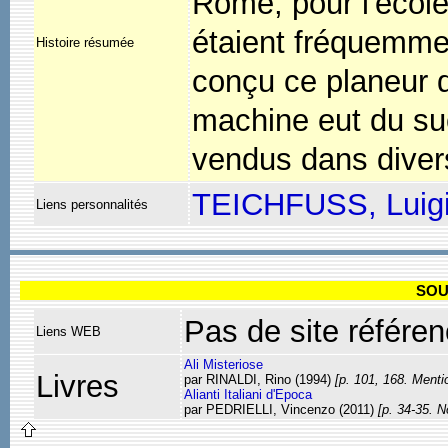
Rome, pour l'école
étaient fréquemme
Histoire résumée
conçu ce planeur d
machine eut du suc
vendus dans divers
TEICHFUSS, Luigi (
Liens personnalités
SOU
Pas de site référen
Liens WEB
Ali Misteriose
Livres
par RINALDI, Rino (1994)
[p. 101, 168. Menti
Alianti Italiani d'Epoca
par PEDRIELLI, Vincenzo (2011)
[p. 34-35. 