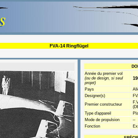
FVA-14 Ringflügel
DO
Année du premier vol
19
(ou de design, si seul
projet)
Pays
Al
Designer(s)
FV
F.
Premier constructeur
(D
Type d'appareil
Pla
Mode de propulsion
--
Fonction
Ex
SPÉCI