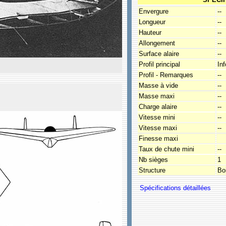
Envergure
--
Longueur
--
Hauteur
--
Allongement
--
Surface alaire
--
Profil principal
In
Profil - Remarques
--
Masse à vide
--
Masse maxi
--
Charge alaire
--
Vitesse mini
--
Vitesse maxi
--
Finesse maxi
Taux de chute mini
--
Nb sièges
1
Structure
Boi