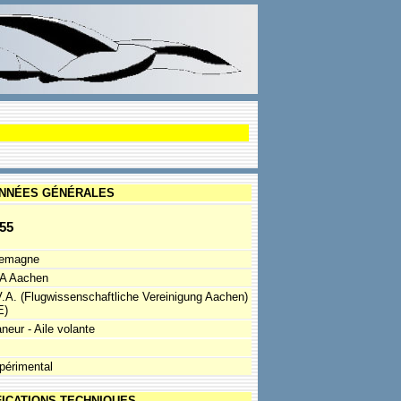
NNÉES GÉNÉRALES
55
lemagne
A Aachen
V.A. (Flugwissenschaftliche Vereinigung Aachen)
E)
neur - Aile volante
périmental
FICATIONS TECHNIQUES