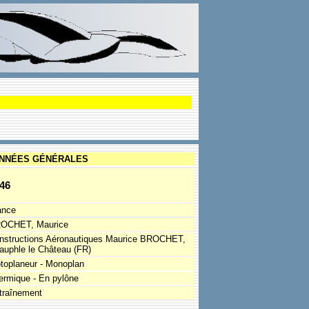
NNÉES GÉNÉRALES
46
ance
OCHET, Maurice
nstructions Aéronautiques Maurice BROCHET,
auphle le Château (FR)
toplaneur - Monoplan
ermique - En pylône
traînement