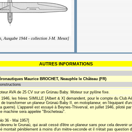
, Ausgabe 1944 - collection J-M. Mesot]
AUTRES INFORMATIONS
éronautiques Maurice BROCHET, Neauphle le Château (FR)
onstructions
oteur AVA de 25 CV sur un Grünau Baby. Moteur sur pylône fixe.
 1946, les frères SIMILLE [Albert & X] demandent, pour le compte du Club Aé
 de transformer un planeur Grünaü Baby II, en motoplaneur, en l'équipant d'u
a guerre). L'appareil est essayé à Beynes-Thiverval, en juillet 1946, piloté par 
te machine sera appelée "Brocheteau".
No 36 - Mai 1957]
it devenu le Grunaü, qui avait cessé d'être un planeur sans pour cela devenir u
 montait péniblement à moins d'un mètre-seconde et il n'était pas question d'