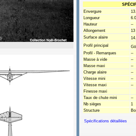
SPÉCI
Envergure
13
Longueur
6.
Hauteur
--
Allongement
13
Surface alaire
14
Profil principal
Gö
Profil - Remarques
--
Masse à vide
--
Masse maxi
--
Charge alaire
--
Vitesse mini
--
Vitesse maxi
--
Finesse maxi
Taux de chute mini
--
Nb sièges
1
Structure
Boi