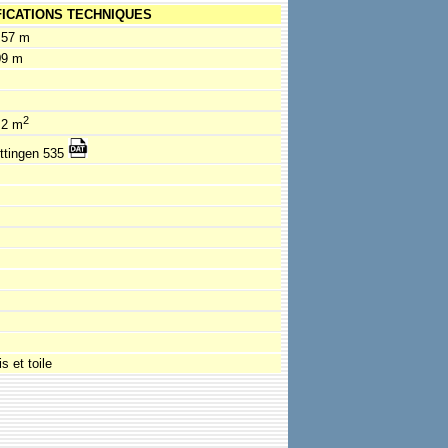
FICATIONS TECHNIQUES
.57 m
09 m
2
.2 m
ttingen 535
s et toile