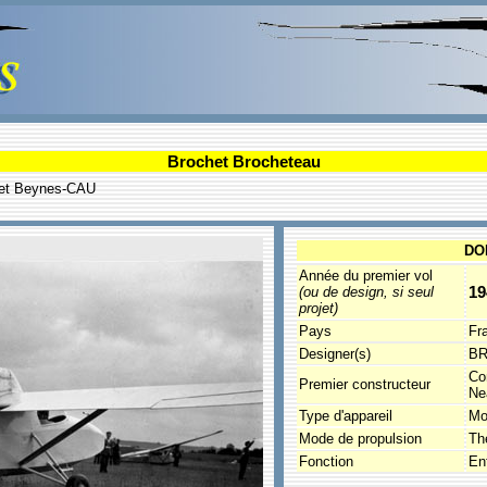
Brochet Brocheteau
chet Beynes-CAU
DO
Année du premier vol
19
(ou de design, si seul
projet)
Pays
Fr
Designer(s)
BR
Co
Premier constructeur
Ne
Type d'appareil
Mo
Mode de propulsion
Th
Fonction
En