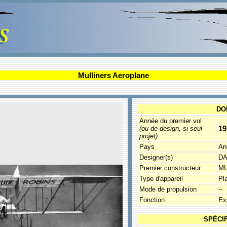
Mulliners Aeroplane
DO
Année du premier vol
19
(ou de design, si seul
projet)
Pays
An
Designer(s)
DA
Premier constructeur
MU
Type d'appareil
Pl
Mode de propulsion
--
Fonction
Ex
SPÉCI