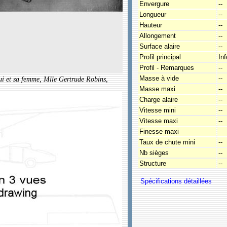
Envergure
--
Longueur
--
Hauteur
--
Allongement
--
Surface alaire
--
Profil principal
In
Profil - Remarques
--
Masse à vide
--
ui et sa femme, Mlle Gertrude Robins,
Masse maxi
--
Charge alaire
--
Vitesse mini
--
Vitesse maxi
--
Finesse maxi
Taux de chute mini
--
Nb sièges
--
Structure
--