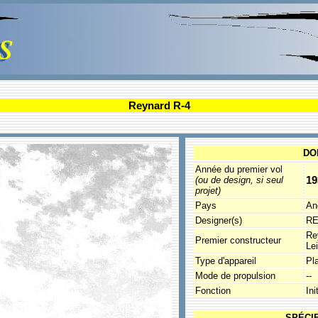
Reynard R-4
DO
Année du premier vol
19
(ou de design, si seul
projet)
Pays
An
Designer(s)
R
Re
Premier constructeur
Lei
Type d'appareil
Pl
Mode de propulsion
--
Fonction
Ini
SPÉCI