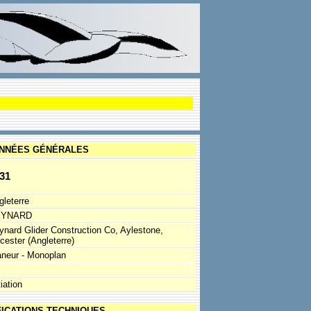
NNÉES GÉNÉRALES
31
gleterre
EYNARD
ynard Glider Construction Co, Aylestone,
cester (Angleterre)
aneur - Monoplan
tiation
FICATIONS TECHNIQUES