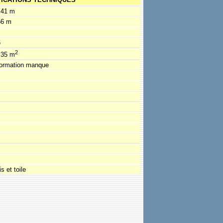
.41 m
56 m
6
2
.35 m
formation manque
s et toile