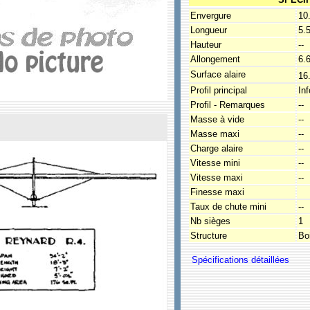
Envergure
10
Longueur
5.
Hauteur
--
Allongement
6.
Surface alaire
16
Profil principal
In
Profil - Remarques
--
Masse à vide
--
Masse maxi
--
Charge alaire
--
Vitesse mini
--
Vitesse maxi
--
Finesse maxi
Taux de chute mini
--
Nb sièges
1
Structure
Boi