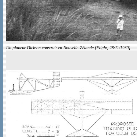
Un planeur Dickson construit en Nouvelle-Zélande [Flight, 28/11/1930]