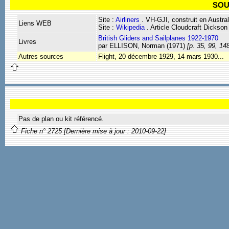
SOU
Site :
Airliners
. VH-GJI, construit en Austra
Liens WEB
Site :
Wikipedia
. Article Cloudcraft Dickson
British Gliders and Sailplanes 1922-1970
Livres
par ELLISON, Norman (1971)
[p. 35, 99, 14
Autres sources
Flight, 20 décembre 1929, 14 mars 1930...
Pas de plan ou kit référencé.
Fiche n° 2725 [Dernière mise à jour : 2010-09-22]