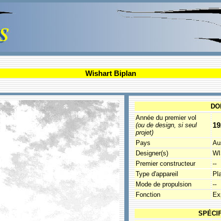
Wishart Biplan
DO
Année du premier vol
19
(ou de design, si seul
projet)
Pays
Aus
Designer(s)
WI
Premier constructeur
--
Type d'appareil
Pl
Mode de propulsion
--
Fonction
Ex
SPÉCI