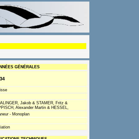
NNÉES GÉNÉRALES
34
isse
ALINGER, Jakob & STAMER, Fritz &
PPISCH, Alexander Martin & HESSEL,
aneur - Monoplan
tiation
FICATIONS TECHNIQUES