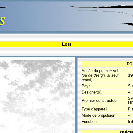
Lost
DO
Année du premier vol
19
(ou de design, si seul
projet)
Pays
Su
Designer(s)
--
SP
Premier constructeur
LI
Type d'appareil
Pl
Mode de propulsion
--
Fonction
Ini
SPÉCI