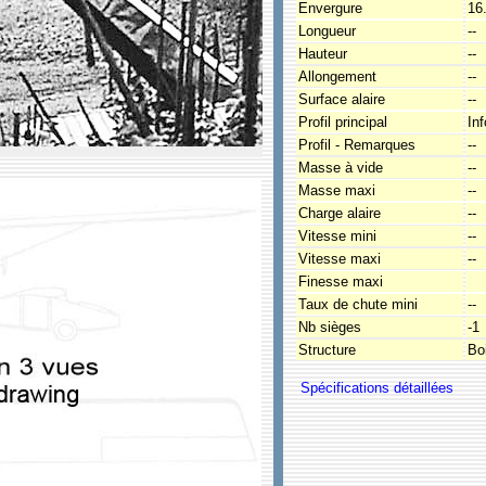
Envergure
16
Longueur
--
Hauteur
--
Allongement
--
Surface alaire
--
Profil principal
In
Profil - Remarques
--
Masse à vide
--
Masse maxi
--
Charge alaire
--
Vitesse mini
--
Vitesse maxi
--
Finesse maxi
Taux de chute mini
--
Nb sièges
-1
Structure
Boi