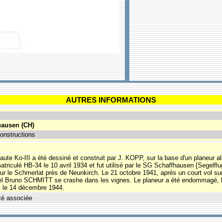
AUTRES INFORMATIONS
hausen (CH)
onstructions
haute Ko-III a été dessiné et construit par J. KOPP, sur la base d'un planeur 
mmatriculé HB-34 le 10 avril 1934 et fut utilisé par le SG Schaffhausen [Segelf
r le Schmerlat près de Neunkirch. Le 21 octobre 1941, après un court vol sur
nel Bruno SCHMITT se crashe dans les vignes. Le planeur a été endommagé, le 
es le 14 décembre 1944.
té associée