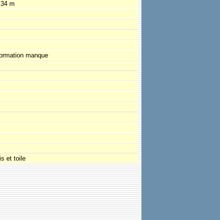
.34 m
formation manque
s et toile