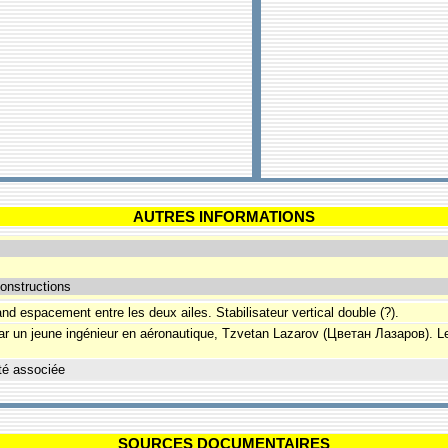
AUTRES INFORMATIONS
onstructions
nd espacement entre les deux ailes. Stabilisateur vertical double (?).
ar un jeune ingénieur en aéronautique, Tzvetan Lazarov (Цветан Лазаров). Le 
té associée
SOURCES DOCUMENTAIRES