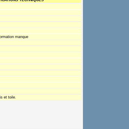
formation manque
s et toile.