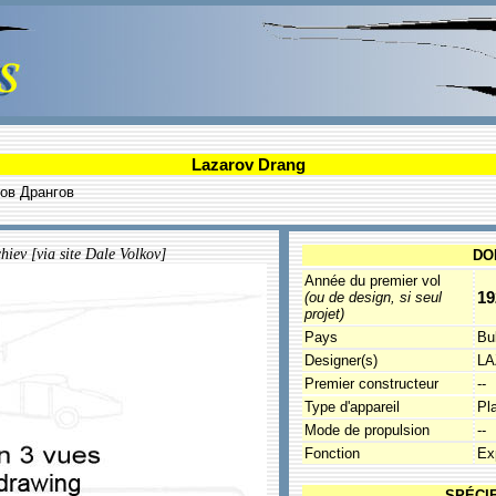
Lazarov Drang
аров Дрангов
hiev [via site Dale Volkov]
DO
Année du premier vol
19
(ou de design, si seul
projet)
Pays
Bu
Designer(s)
LA
Premier constructeur
--
Type d'appareil
Pl
Mode de propulsion
--
Fonction
Ex
SPÉCI