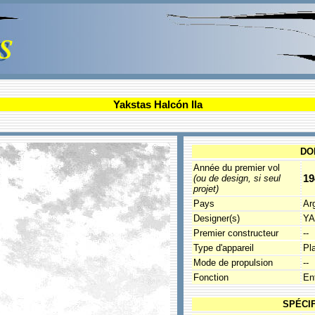
Yakstas Halcón IIa
DO
Année du premier vol
19
(ou de design, si seul
projet)
Pays
Ar
Designer(s)
YA
Premier constructeur
--
Type d'appareil
Pl
Mode de propulsion
--
Fonction
En
SPÉCI