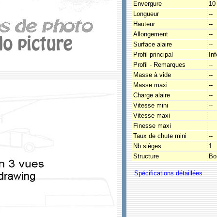
Envergure
10
Longueur
--
Hauteur
--
Allongement
--
Surface alaire
--
Profil principal
In
Profil - Remarques
--
Masse à vide
--
Masse maxi
--
Charge alaire
--
Vitesse mini
--
Vitesse maxi
--
Finesse maxi
Taux de chute mini
--
Nb sièges
1
Structure
Boi