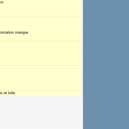
 m
formation manque
s et toile.