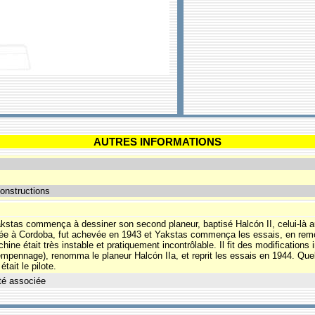
AUTRES INFORMATIONS
onstructions
kstas commença à dessiner son second planeur, baptisé Halcón II, celui-là 
ée à Cordoba, fut achevée en 1943 et Yakstas commença les essais, en remor
ine était très instable et pratiquement incontrôlable. Il fit des modifications
empennage), renomma le planeur Halcón IIa, et reprit les essais en 1944. Quel
était le pilote.
té associée