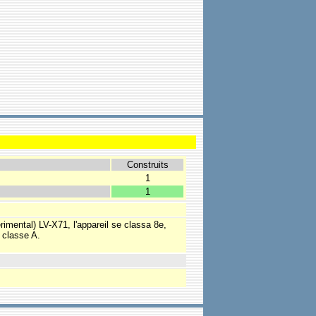
Construits
1
1
rimental) LV-X71, l'appareil se classa 8e,
 classe A.