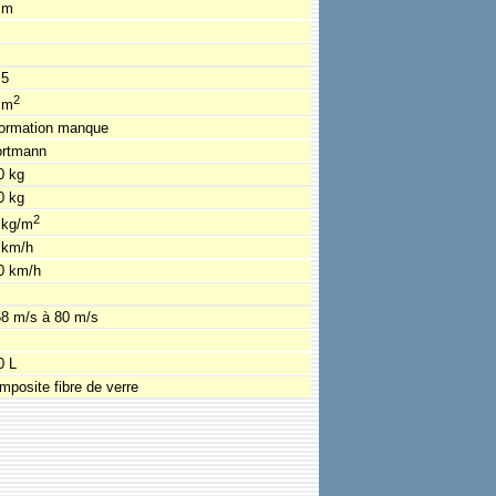
 m
.5
2
 m
formation manque
rtmann
0 kg
0 kg
2
 kg/m
 km/h
0 km/h
58 m/s à 80 m/s
0 L
mposite fibre de verre