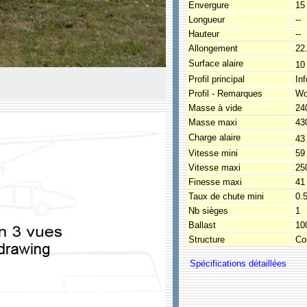
Envergure
15
Longueur
--
Hauteur
--
Allongement
22
Surface alaire
10
Profil principal
In
Profil - Remarques
Wo
Masse à vide
24
Masse maxi
43
Charge alaire
43
Vitesse mini
59
Vitesse maxi
25
Finesse maxi
41
Taux de chute mini
0.
Nb sièges
1
Ballast
10
Structure
Co