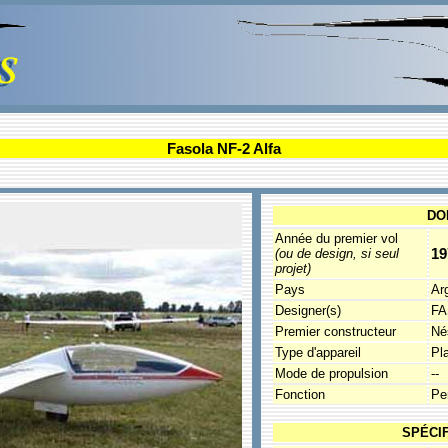
Fasola NF-2 Alfa
DO
Année du premier vol
19
(ou de design, si seul
projet)
Pays
Ar
Designer(s)
FA
Premier constructeur
Né
Type d'appareil
Pl
Mode de propulsion
--
Fonction
Pe
SPÉCI